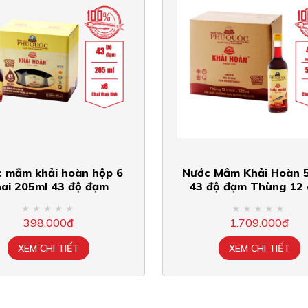
 mắm khải hoàn hộp 6
Nước Mắm Khải Hoàn 
hai 205ml 43 độ đạm
43 độ đạm Thùng 12 
398.000đ
1.709.000đ
XEM CHI TIẾT
XEM CHI TIẾT