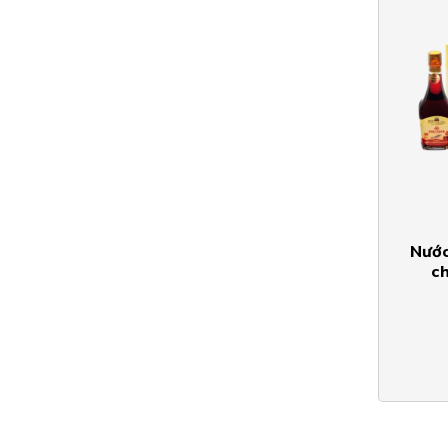
Nước
c