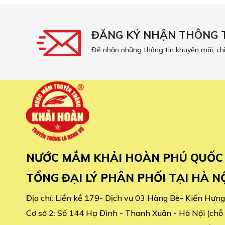
ĐĂNG KÝ NHẬN THÔNG 
Để nhận những thông tin khuyến mãi, ch
NƯỚC MẮM KHẢI HOÀN PHÚ QUỐC
TỔNG ĐẠI LÝ PHÂN PHỐI TẠI HÀ N
Địa chỉ:
Liền kề 179- Dịch vụ 03 Hàng Bè- Kiến Hưng
Cơ sở 2:
Số 144 Hạ Đình - Thanh Xuân - Hà Nội (chỗ c