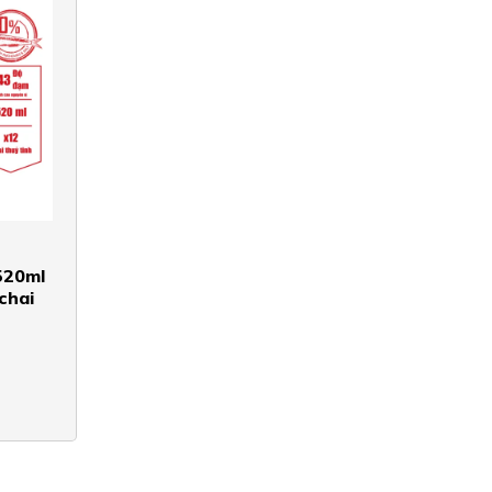
520ml
chai