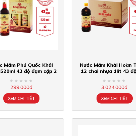
c Mắm Phú Quốc Khải
Nước Mắm Khải Hoàn 
520ml 43 độ đạm cặp 2
12 chai nhựa 1lit 43 đ
chai
299.000đ
3.024.000đ
XEM CHI TIẾT
XEM CHI TIẾT