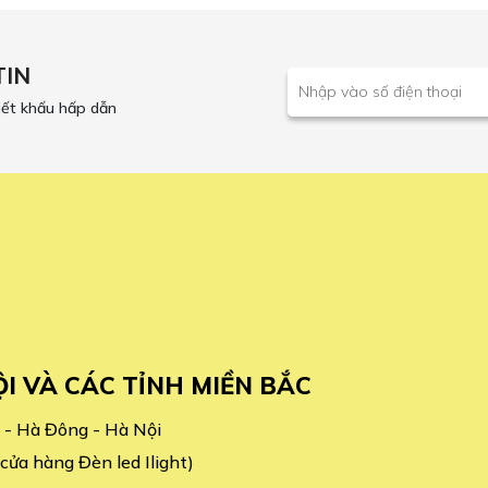
TIN
iết khấu hấp dẫn
ỘI VÀ CÁC TỈNH MIỀN BẮC
 - Hà Đông - Hà Nội
ửa hàng Đèn led Ilight)