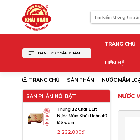
TRANG CHỦ
DANH MỤC SẢN PHẨM
LIÊN HỆ
TRANG CHỦ
SẢN PHẨM
NƯỚC MẮM LOẠ
NƯỚC M
SẢN PHẨM NỔI BẬT
Thùng 12 Chai 1 Lít
Nước Mắm Khải Hoàn 40
Độ Đạm
2.232.000đ