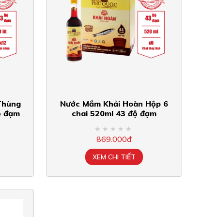
Thùng
Nước Mắm Khải Hoàn Hộp 6
ộ đạm
chai 520ml 43 độ đạm
869.000đ
XEM CHI TIẾT