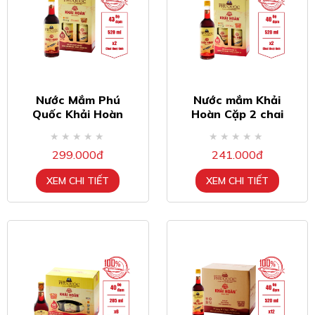
Nước Mắm Phú
Nước mắm Khải
Quốc Khải Hoàn
Hoàn Cặp 2 chai
520ml 43 độ đạm
520ml 40 độ đạm
cặp 2 chai
299.000đ
241.000đ
XEM CHI TIẾT
XEM CHI TIẾT