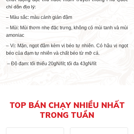
chỉ dẫn địa lý:
– Màu sắc: màu cánh gián đậm
– Mùi: Mùi thơm nhẹ đặc trưng, không có mùi tanh và mùi
amoniac
– Vị: Mặn, ngọt đậm kèm vị béo tự nhiên. Có hậu vị ngọt
béo của đạm tự nhiên và chất béo từ mỡ cá.
– Độ đạm: tối thiểu 20gN/lít; tối đa 43gN/lít
TOP BÁN CHẠY NHIỀU NHẤT
TRONG TUẦN