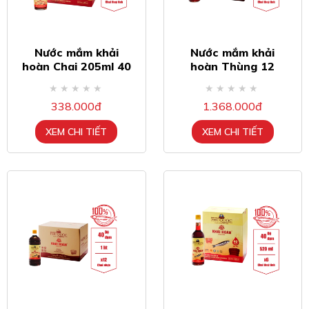
Nước mắm khải
Nước mắm khải
hoàn Chai 205ml 40
hoàn Thùng 12
độ đạm ( thùng 6
chai 520ml/40 độ
chai )
đạm
338.000đ
1.368.000đ
XEM CHI TIẾT
XEM CHI TIẾT