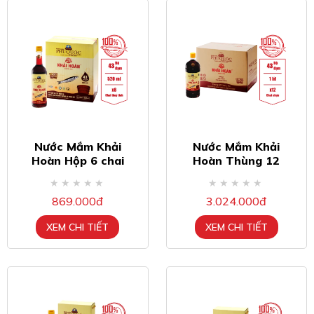
Nước Mắm Khải
Nước Mắm Khải
Hoàn Hộp 6 chai
Hoàn Thùng 12
520ml 43 độ đạm
chai nhựa 1lit 43 độ
đạm
869.000đ
3.024.000đ
XEM CHI TIẾT
XEM CHI TIẾT