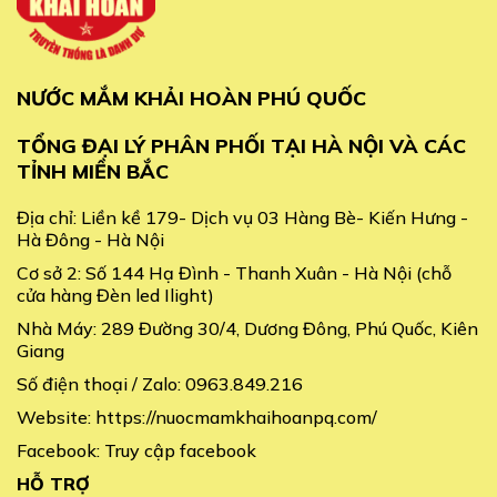
NƯỚC MẮM KHẢI HOÀN PHÚ QUỐC
TỔNG ĐẠI LÝ PHÂN PHỐI TẠI HÀ NỘI VÀ CÁC
TỈNH MIỀN BẮC
Địa chỉ:
Liền kề 179- Dịch vụ 03 Hàng Bè- Kiến Hưng -
Hà Đông - Hà Nội
Cơ sở 2:
Số 144 Hạ Đình - Thanh Xuân - Hà Nội (chỗ
cửa hàng Đèn led Ilight)
Nhà Máy:
289 Đường 30/4, Dương Đông, Phú Quốc, Kiên
Giang
Số điện thoại / Zalo:
0963.849.216
Website:
https://nuocmamkhaihoanpq.com/
Facebook:
Truy cập facebook
HỖ TRỢ