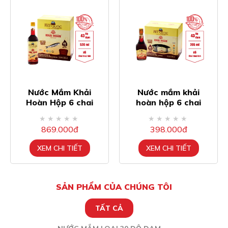
Nước mắm khải
Nước Mắm Khải
hoàn hộp 6 chai
Hoàn 520ml 43 độ
205ml 43 độ đạm
đạm Thùng 12
chai
398.000đ
1.709.000đ
XEM CHI TIẾT
XEM CHI TIẾT
SẢN PHẨM CỦA CHÚNG TÔI
TẤT CẢ