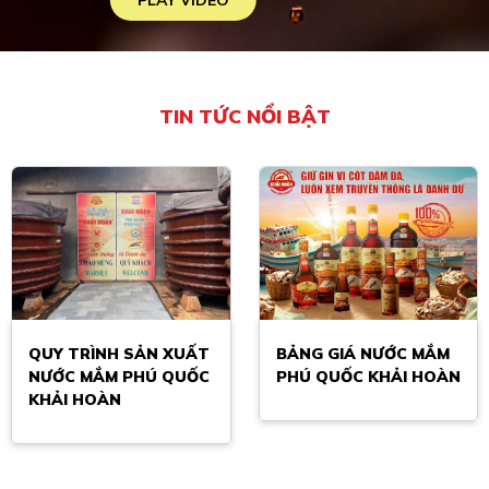
PLAY VIDEO
TIN TỨC NỔI BẬT
QUY TRÌNH SẢN XUẤT
BẢNG GIÁ NƯỚC MẮM
NƯỚC MẮM PHÚ QUỐC
PHÚ QUỐC KHẢI HOÀN
KHẢI HOÀN