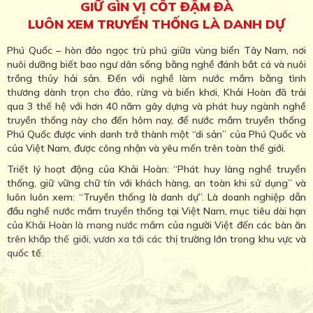
GIỮ GÌN VỊ CỐT ĐẬM ĐÀ
LUÔN XEM TRUYỀN THỐNG LÀ DANH DỰ
Phú Quốc – hòn đảo ngọc trù phú giữa vùng biển Tây Nam, nơi
nuôi dưỡng biết bao ngư dân sống bằng nghề đánh bắt cá và nuôi
trồng thủy hải sản. Đến với nghề làm nước mắm bằng tình
thương dành trọn cho đảo, rừng và biển khơi, Khải Hoàn đã trải
qua 3 thế hệ với hơn 40 năm gây dựng và phát huy ngành nghề
truyền thống này cho đến hôm nay, để nước mắm truyền thống
Phú Quốc được vinh danh trở thành một “di sản” của Phú Quốc và
của Việt Nam, được công nhận và yêu mến trên toàn thế giới.
Triết lý hoạt động của Khải Hoàn: “Phát huy làng nghề truyền
thống, giữ vững chữ tín với khách hàng, an toàn khi sử dụng” và
luôn luôn xem: “Truyền thống là danh dự”. Là doanh nghiệp dẫn
đầu nghề nước mắm truyền thống tại Việt Nam, mục tiêu dài hạn
của Khải Hoàn là mang nước mắm của người Việt đến các bàn ăn
trên khắp thế giới, vươn xa tới các thị trường lớn trong khu vực và
quốc tế.