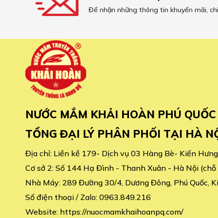
Để nhận những thông tin khuyến mãi, ch
NƯỚC MẮM KHẢI HOÀN PHÚ QUỐC
TỔNG ĐẠI LÝ PHÂN PHỐI TẠI HÀ N
Địa chỉ:
Liền kề 179- Dịch vụ 03 Hàng Bè- Kiến Hưng
Cơ sở 2:
Số 144 Hạ Đình - Thanh Xuân - Hà Nội (chỗ c
Nhà Máy:
289 Đường 30/4, Dương Đông, Phú Quốc, K
Số điện thoại / Zalo:
0963.849.216
Website:
https://nuocmamkhaihoanpq.com/