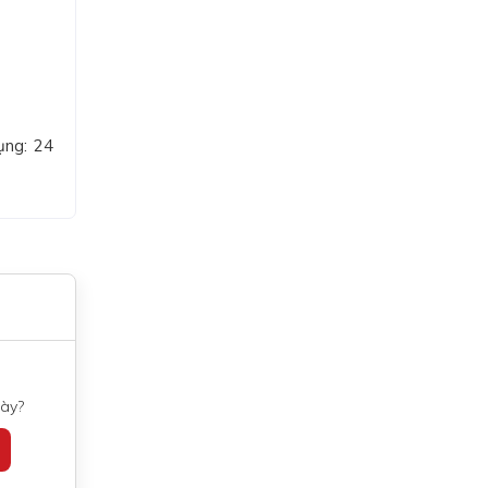
ụng: 24
ày?