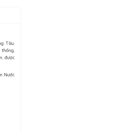
ng Tàu,
 thống,
m, được
ên Nước