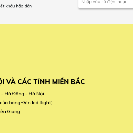
iết khấu hấp dẫn
ỘI VÀ CÁC TỈNH MIỀN BẮC
 - Hà Đông - Hà Nội
ửa hàng Đèn led Ilight)
iên Giang