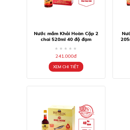
Nước mắm Khải Hoàn Cặp 2
Nướ
chai 520ml 40 độ đạm
205
241.000đ
XEM CHI TIẾT