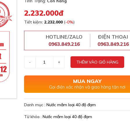
Tình Trạng:
Còn hàng
2.232.000đ
Tiết kiệm:
2.232.000
(
-0%
)
HOTLINE/ZALO
ĐIỆN THOẠI
0963.849.216
0963.849.216
-
+
THÊM VÀO GIỎ HÀNG
MUA NGAY
Gọi điện xác nhận và giao hàng tận nơi
Danh mục :
Nước mắm loại 40 độ đạm
Từ khóa :
Nước mắm loại 40 độ đạm