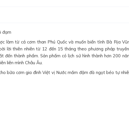
độ đạm
 làm từ cá cơm than Phú Quốc và muốn biển tỉnh Bà Rịa Vũ
ời lời thiên nhiên từ 12 đến 15 tháng theo phương pháp truyền
bắt đến thành phẩm. Sản phẩm có lịch sử hình thành hơn 200 nă
iên liên mình Châu Âu.
o bữa cơm gia đình Việt vị Nước mắm đậm đà ngọt béo tự nhi