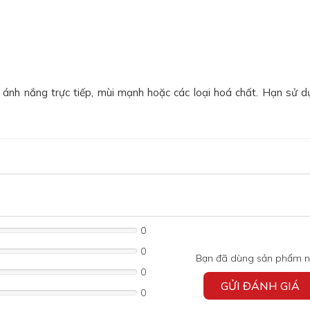
 ánh nắng trực tiếp, mùi mạnh hoặc các loại hoá chất. Hạn sử d
0
0
Bạn đã dùng sản phẩm n
0
GỬI ĐÁNH GIÁ
0