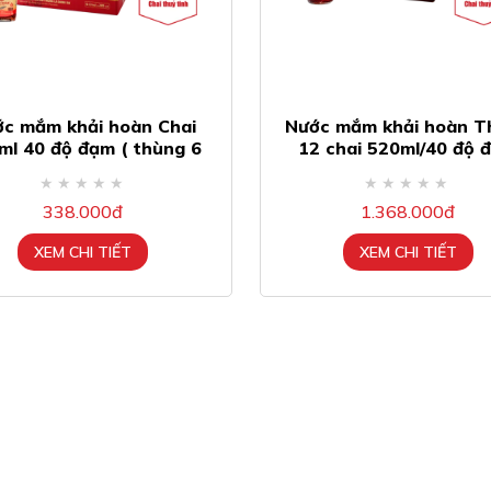
c mắm khải hoàn Chai
Nước mắm khải hoàn T
ml 40 độ đạm ( thùng 6
12 chai 520ml/40 độ 
chai )
338.000đ
1.368.000đ
XEM CHI TIẾT
XEM CHI TIẾT