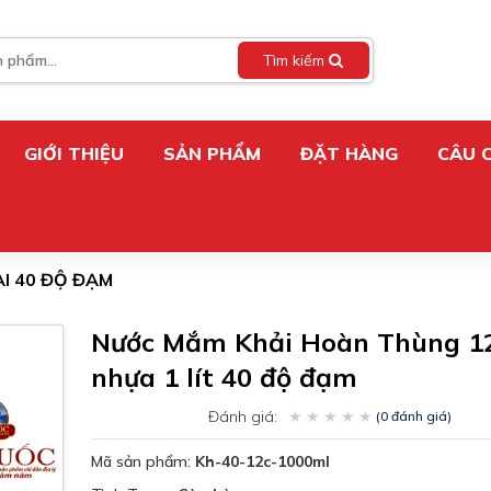
Tìm kiếm
GIỚI THIỆU
SẢN PHẨM
ĐẶT HÀNG
CÂU 
I 40 ĐỘ ĐẠM
Nước Mắm Khải Hoàn Thùng 12
nhựa 1 lít 40 độ đạm
Đánh giá:
(0 đánh giá)
Mã sản phẩm:
Kh-40-12c-1000ml