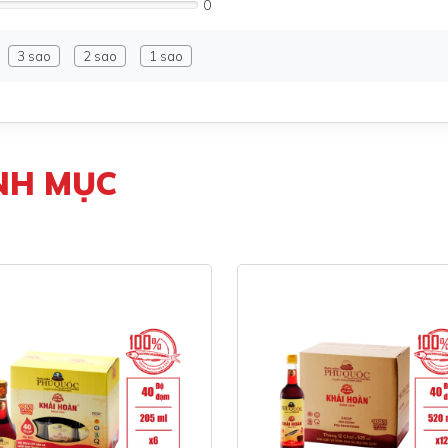
0
3 sao
2 sao
1 sao
NH MỤC