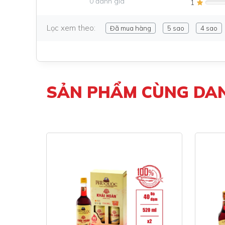
0 đánh giá
1
Lọc xem theo:
Đã mua hàng
5 sao
4 sao
SẢN PHẨM CÙNG DA